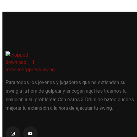
Para todos los jóvenes y jugadores que no extienden su
swing a la hora de golpear y encogen aquí les traemos la
solución a su problema! Con estos 3 Drills de bateo puedes
mejorar tu extensión a la hora de ejecutar tu swing.